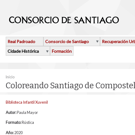
Ir o contido principal
Real Padroado
Consorcio de Santiago
Recuperación Ur
Cidade Histórica
Formación
Vostede está aquí
Inicio
Coloreando Santiago de Compostel
Biblioteca Infantil Xuvenil
Autor:
Paula Mayor
Formato:
Rústica
Año:
2020