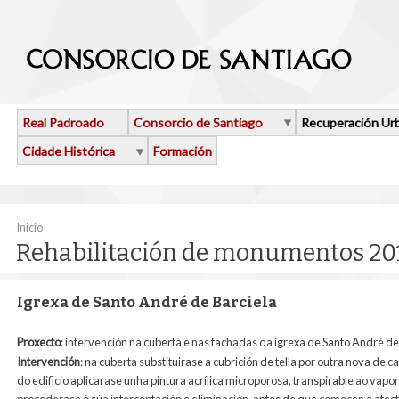
Ir o contido principal
Real Padroado
Consorcio de Santiago
Recuperación Ur
Cidade Histórica
Formación
Vostede está aquí
Inicio
Rehabilitación de monumentos 20
Igrexa de Santo André de Barciela
Proxecto
: intervención na cuberta e nas fachadas da igrexa de Santo André de
Intervención
: na cuberta substituirase a cubrición de tella por outra nova de 
do edificio aplicarase unha pintura acrílica microporosa, transpirable ao vapor