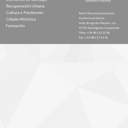
Recuperación Urbana
Cultura e Patrimonio
Real Filharmonía de Galicia
Auditorio de Galicia
Cidade Histórica
Avda. Burgo das Nacións, s/n
Formación
15705 Santiago de Compostela
Tlfno: +34 981 55 22 90
Fax: +34 981 57 22 92