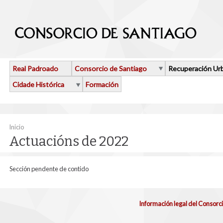
Ir o contido principal
Real Padroado
Consorcio de Santiago
Recuperación Ur
Cidade Histórica
Formación
Vostede está aquí
Inicio
Actuacións de 2022
Sección pendente de contido
Información legal del Consorc