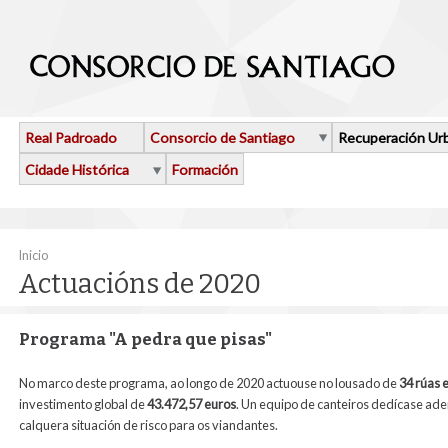
Ir o contido principal
Real Padroado
Consorcio de Santiago
Recuperación Ur
Cidade Histórica
Formación
Vostede está aquí
Inicio
Actuacións de 2020
Programa "A pedra que pisas"
No marco deste programa, ao longo de 2020 actuouse no lousado de
34 rúas 
investimento global de
43.472,57 euros
. Un equipo de canteiros dedícase ad
calquera situación de risco para os viandantes.