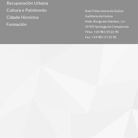
Recuperación Urbana
Cultura e Patrimonio
Real Filharmonía de Galicia
Auditorio de Galicia
Cidade Histórica
Avda. Burgo das Nacións, s/n
Formación
15705 Santiago de Compostela
Tlfno: +34 981 55 22 90
Fax: +34 981 57 22 92