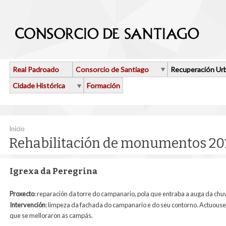
Ir o contido principal
Real Padroado
Consorcio de Santiago
Recuperación Ur
Cidade Histórica
Formación
Vostede está aquí
Inicio
Rehabilitación de monumentos 20
Igrexa da Peregrina
Proxecto
: reparación da torre do campanario, pola que entraba a auga da chu
Intervención
: limpeza da fachada do campanario e do seu contorno. Actuouse
que se melloraron as campás.