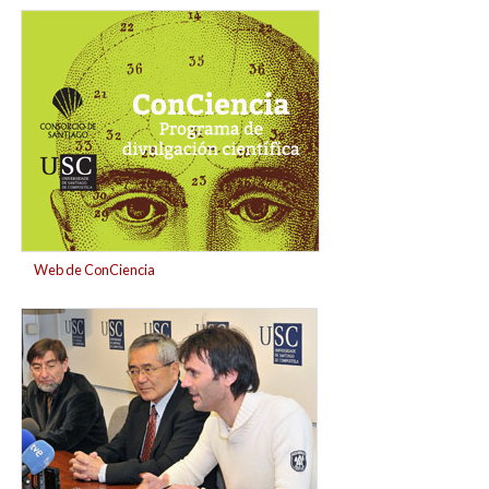
banner_conciciencia_para_web.jpg
Web de ConCiencia
ei-
ichi_negishi_no_centro_acompanado_de_ricardo_rigu