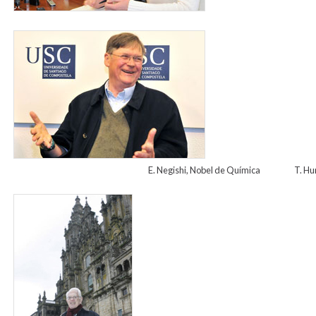
rueda_de_prensa_tim_hunt_02.jpg
E. Negishi, Nobel de Química T. Hu
sheldon.jpg