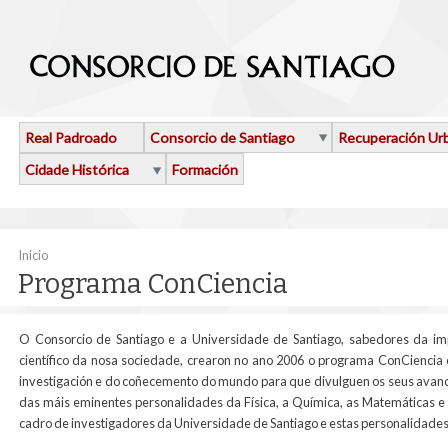
Ir o contido principal
Real Padroado
Consorcio de Santiago
Recuperación Ur
Cidade Histórica
Formación
Vostede está aquí
Inicio
Programa ConCiencia
O Consorcio de Santiago e a Universidade de Santiago, sabedores da im
científico da nosa sociedade, crearon no ano 2006 o programa ConCiencia 
investigación e do coñecemento do mundo para que divulguen os seus avances
das máis eminentes personalidades da Física, a Química, as Matemáticas e a
cadro de investigadores da Universidade de Santiago e estas personalidades