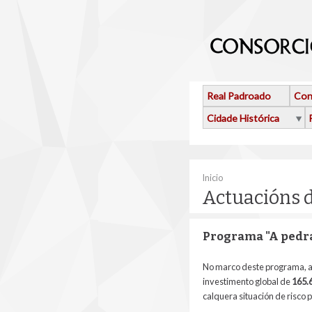
Ir o contido principal
Real Padroado
Con
Cidade Histórica
Vostede está aquí
Inicio
Actuacións 
Programa "A pedra
No marco deste programa, a
investimento
global de
165.
calquera situación de risco 