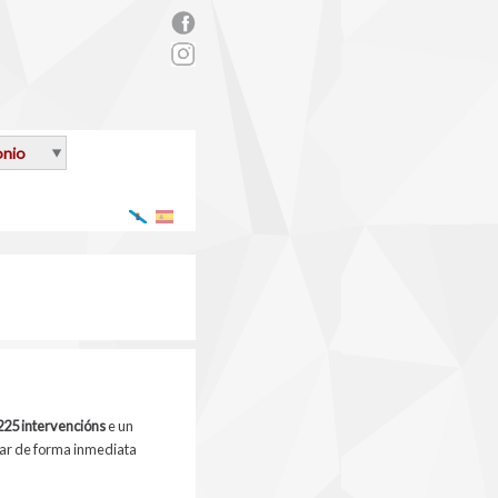
rs_facebook.png
onio
Galego
Español
225 intervencións
e un
rar de forma inmediata