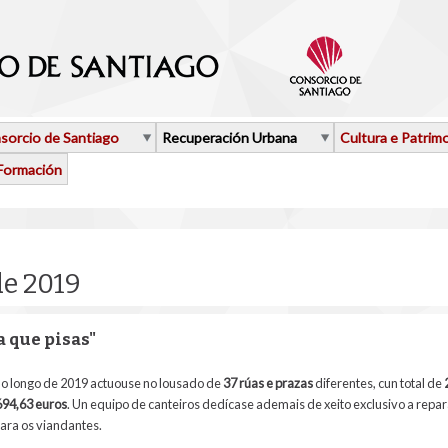
sorcio de Santiago
Recuperación Urbana
Cultura e Patrim
Formación
de 2019
 que pisas"
o longo de 2019 actuouse no lousado de
37 rúas e prazas
diferentes, cun total de
694,63
euros
. Un equipo de canteiros dedícase ademais de xeito exclusivo a repa
para os viandantes.