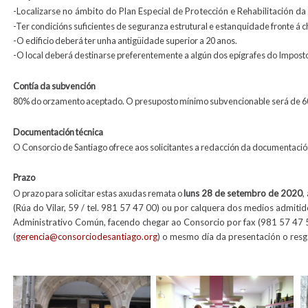
-
Localizarse no ámbito do Plan Especial de Protección e Rehabilitación da 
-Ter condicións suficientes de seguranza estrutural e estanquidade fronte á c
-O edificio deberá ter unha antigüidade superior a 20 anos.
-O local deberá destinarse preferentemente a algún dos epígrafes do Impos
Contía da subvención
80% do orzamento aceptado. O presuposto mínimo subvencionable será de 
Documentación técnica
O Consorcio de Santiago ofrece aos solicitantes a redacción da documentació
Prazo
O prazo para solicitar estas axudas remata o
luns 28 de setembro de 2020
,
(Rúa do Vilar, 59 / tel. 981 57 47 00) ou por calquera dos medios admit
Administrativo Común, facendo chegar ao Consorcio por fax (981 57 47 5
(
gerencia@consorciodesantiago.org
) o mesmo día da presentación o resg