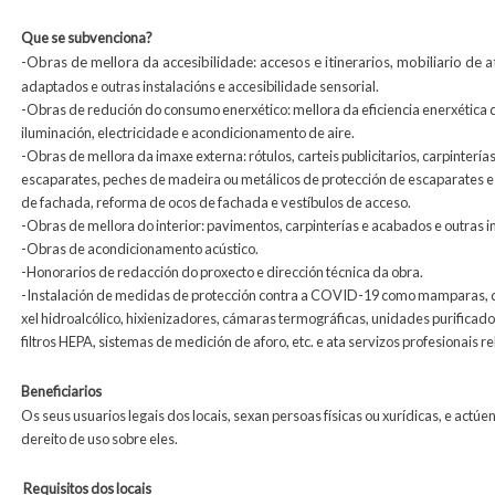
Que se subvenciona?
-
Obras de mellora da accesibilidade: accesos e itinerarios, mobiliario de 
adaptados e outras instalacións e accesibilidade sensorial.
-Obras de redución do consumo enerxético: mellora da eficiencia enerxética d
iluminación, electricidade e acondicionamento de aire.
-Obras de mellora da imaxe externa: rótulos, carteis publicitarios, carpintería
escaparates, peches de madeira ou metálicos de protección de escaparates e
de fachada, reforma de ocos de fachada e vestíbulos de acceso.
-Obras de mellora do interior: pavimentos, carpinterías e acabados e outras i
-Obras de acondicionamento acústico.
-Honorarios de redacción do proxecto e dirección técnica da obra.
-Instalación de medidas de protección contra a COVID-19 como mamparas, d
xel hidroalcólico, hixienizadores, cámaras termográficas, unidades purificad
filtros HEPA, sistemas de medición de aforo, etc. e ata servizos profesionais r
Beneficiarios
Os seus usuarios legais dos locais, sexan persoas físicas ou xurídicas, e actú
dereito de uso sobre eles.
Requisitos dos locais