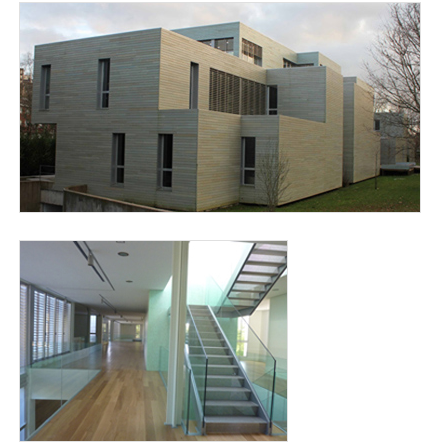
museo_de_historia_natural.jpg
museo_historial_natural_2_para_web.jpg