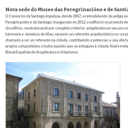
Nova sede do Museo das Peregrinacións e de Sant
O Consorcio de Santiago impulsou, dende 2007, a remodelación da antiga s
Peregrinacións e de Santiago. Inaugurado en 2012, o edificio é un proxecto d
do edificio, reestruturando por completo o interior, adaptándoo ao seu uso m
harmonía e sinxeleza de liñas, xerando un referente arquitectónico no cor
chamado a ser un referente na cidade, contribuíndo a potenciar a súa ofert
propios composteláns e todos aqueles que se acheguen á cidade, final e meta
Bienal Española de Arquitectura e Urbanismo.
museo_peregrinacions_1.jpg