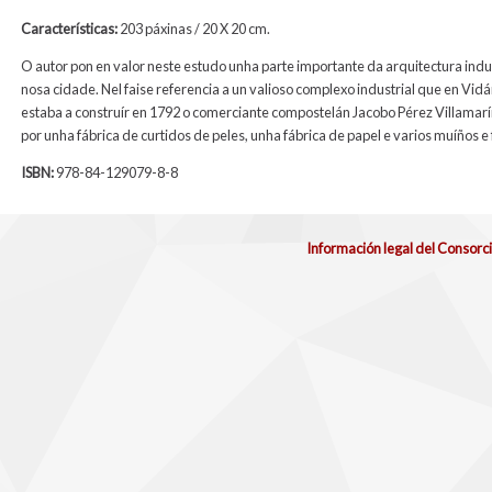
Características:
203 páxinas / 20 X 20 cm.
O autor pon en valor neste estudo unha parte importante da arquitectura indu
nosa cidade. Nel faise referencia a un
valioso
complexo industrial que en Vidá
estaba a construír en 1792 o comerciante compostelán Jacobo Pérez Villamar
por unha fábrica de curtidos de peles, unha fábrica de papel e varios muíños e 
ISBN:
978-84-129079-8-8
Información legal del Consorc