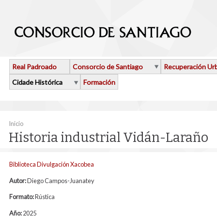
Ir o contido principal
Real Padroado
Consorcio de Santiago
Recuperación Ur
Cidade Histórica
Formación
Vostede está aquí
Inicio
Historia industrial Vidán-Laraño
Biblioteca Divulgación Xacobea
Autor:
Diego Campos-Juanatey
Formato:
Rústica
Año:
2025