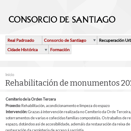
Ir o contido principal
Real Padroado
Consorcio de Santiago
Recuperación Ur
Cidade Histórica
Formación
Vostede está aquí
Inicio
Rehabilitación de monumentos 20
Cemiterio de la Orden Tercera
Proxecto
: Rehabilitación, acondicionamento e limpeza do espazo
Intervención:
Grazas á intervención realizada no Cemiterio da Orde Terceira, 
soterramentos de varias e coñecidas familias compostelás. Os traballos de re
espazo, dotándoo así de accesibilidade, ademáis da restauración da reixa de a
restauración da carpintería de acceso á sacristía.