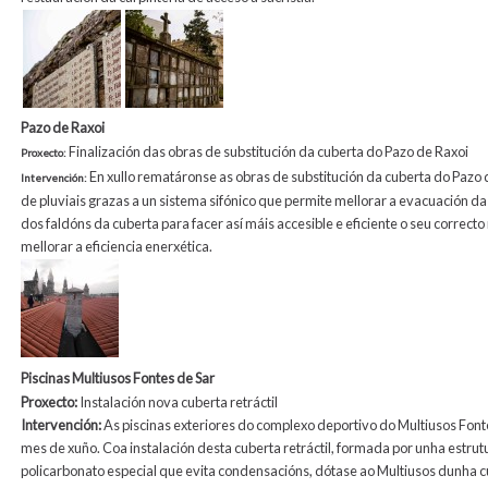
Pazo de Raxoi
Finalización das obras de substitución da cuberta do Pazo de Raxoi
Proxecto:
En xullo rematáronse as obras de substitución da cuberta do Pazo d
Intervención:
de pluviais grazas a un sistema sifónico que permite mellorar a evacuación da
dos faldóns da cuberta para facer así máis accesible e eficiente o seu correc
mellorar a eficiencia enerxética.
Piscinas Multiusos Fontes de Sar
Proxecto:
Instalación nova cuberta retráctil
Intervención:
As piscinas exteriores do complexo deportivo do Multiusos Fonte
mes de xuño. Coa instalación desta cuberta retráctil, formada por unha estru
policarbonato especial que evita condensacións, dótase ao Multiusos dunha cu