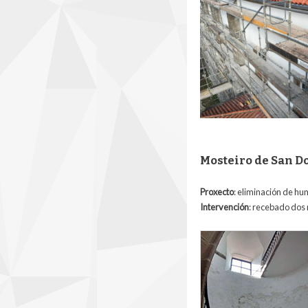
Mosteiro de San D
Proxecto
: eliminación de h
Intervención
:
recebado dos m
4_monasteiro_de_s