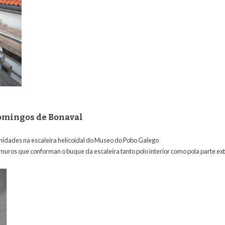
omingos de Bonaval
umidades na escaleira helicoidal do Museo do Pobo Galego
uros que conforman o buque da escaleira tanto polo interior como pola parte ex
anto_domingo_de_bonaval.jpg