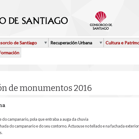
sorcio de Santiago
Recuperación Urbana
Cultura e Patrim
Formación
ión de monumentos 2016
ina
re do campanario, pola que entraba a auga da chuvia
chada do campanario e do seu contorno. Actuouse no tellado e na fachada exteri
s.