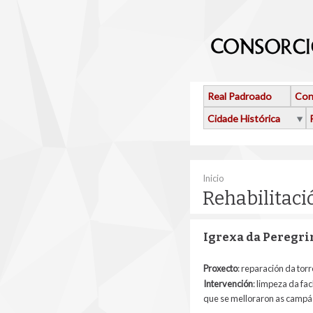
Ir o contido principal
Real Padroado
Con
Cidade Histórica
Vostede está aquí
Inicio
Rehabilitac
Igrexa da Peregr
Proxecto
: reparación da tor
Intervención
: limpeza da fa
que se melloraron as campá