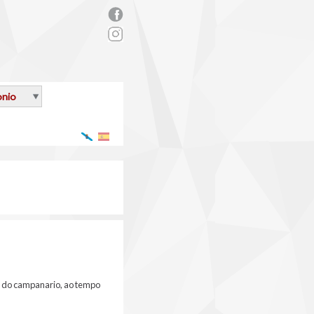
rs_facebook.png
onio
Galego
Español
or do campanario, ao tempo