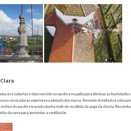
 Clara
aduras e cubertas e intervención no xardín e no patio para
eliminar as humidades 
 novas revocaduras exteriores e pintado dos muros. Revisión do tellado e colocac
recheo do xardín e trazado dunha rede de recollida da auga da chuvia. Reconduci
entás da nave para aumentar a ventilación.