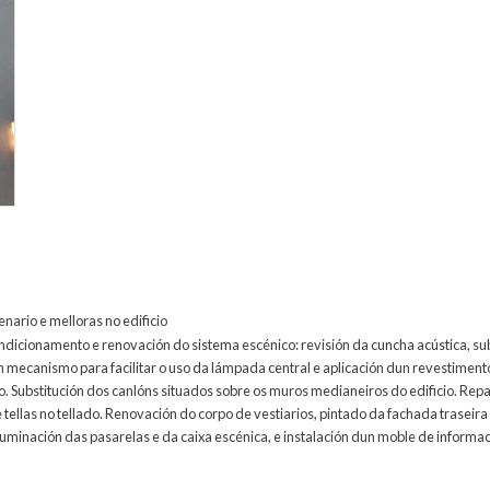
enario e melloras no edificio
ndicionamento e renovación do sistema escénico: revisión da cuncha acústica, s
n mecanismo para facilitar o uso da lámpada central e aplicación dun revestiment
o. Substitución dos canlóns situados sobre os muros medianeiros do edificio. Rep
 tellas no tellado. Renovación do corpo de vestiarios, pintado da fachada traseira 
 iluminación das pasarelas e da caixa escénica, e instalación dun moble de infor