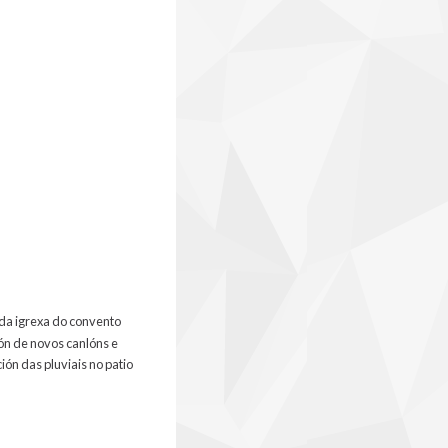
da igrexa do convento
ión de novos canlóns e
ón das pluviais no patio