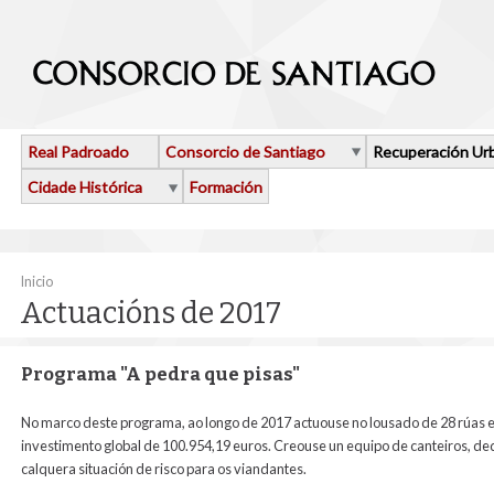
Ir o contido principal
Real Padroado
Consorcio de Santiago
Recuperación Ur
Cidade Histórica
Formación
Vostede está aquí
Inicio
Actuacións de 2017
Programa "A pedra que pisas"
No marco deste programa, ao longo de 2017 actuouse no lousado de 28 rúas e p
investimento global de 100.954,19 euros. Creouse un equipo de canteiros, d
calquera situación de risco para os viandantes.