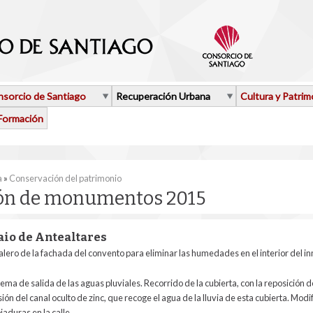
sorcio de Santiago
Recuperación Urbana
Cultura y Patrim
Formación
aquí
a
»
Conservación del patrimonio
ión de monumentos 2015
aio de Antealtares
l alero de la fachada del convento para eliminar las humedades en el interior del in
tema de salida de las aguas pluviales. Recorrido de la cubierta, con la reposición de
ón del canal oculto de zinc, que recoge el agua de la lluvia de esta cubierta. Modi
jaduras en la calle.