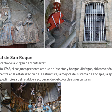
al de San Roque
retablo de la Virgen de Montserrat
año 1763, el conjunto presenta ataque de insectos y hongos xilófagos, ahí como pé
entra en la estabilización de la estructura, la mejora del sistema de anclajes, la a
gos, limpieza del retablo y recuperación del color de sus esculturas.
tal_de_san_roque.jpg