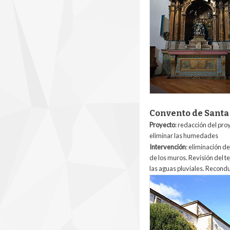
Convento de Santa
Proyecto
: redacción del proy
eliminar las humedades
Intervención
: eliminación d
de los muros. Revisión del t
las aguas pluviales. Reconduc
2_convento_de_sant