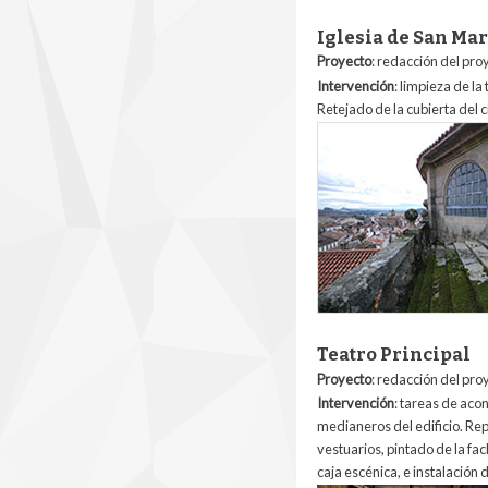
Iglesia de San Mar
Proyecto
: redacción del proy
Intervención
:
limpieza de la 
Retejado de la cubierta del 
5_iglesia_de_san_ma
Teatro Principal
Proyecto
: redacción del pro
Intervención
:
tareas de acon
medianeros del edificio. Rep
vestuarios, pintado de la fac
caja escénica, e instalación