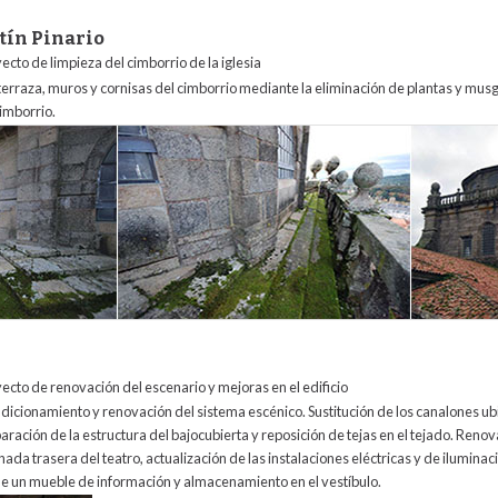
tín Pinario
ecto de limpieza del cimborrio de la iglesia
terraza, muros y cornisas del cimborrio mediante la eliminación de plantas y musg
cimborrio.
rtin_pinario.jpg
yecto de
renovación del escenario y mejoras en el edificio
dicionamiento y renovación del sistema escénico. Sustitución de los canalones u
aración de la estructura del bajocubierta y reposición de tejas en el tejado. Reno
hada trasera del teatro, actualización de las instalaciones eléctricas y de iluminac
 de un mueble de información y almacenamiento en el vestíbulo.