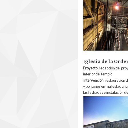
Iglesia de la Ord
Proyecto
: redacción del proy
interior del templo
Intervención
:
restauración de
y pontones en mal estado, j
las fachadas e instalación d
7_iglesia_de_la_ord