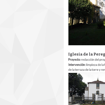
Iglesia de la Pere
Proyecto
: redacción del pro
Intervención
: limpieza de l
de la terraza de la torre y r
3_igresia_de_la_per