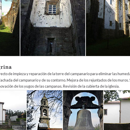
grina
yecto de impieza y reparación de la torre del campanario para eliminar las humed
a fachada del campanario y de su contorno. Mejora de los rejuntados de los muros. 
enovación de los yugos de las campanas. Revisión de la cubierta de la iglesia.
egrina.jpg