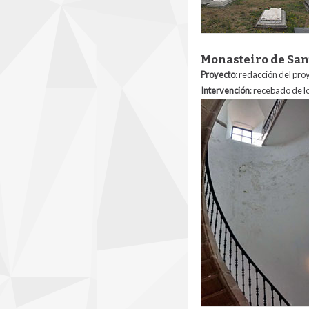
Monasteiro de Sa
Proyecto
: redacción del pro
Intervención
:
recebado de lo
4_monasteiro_de_s