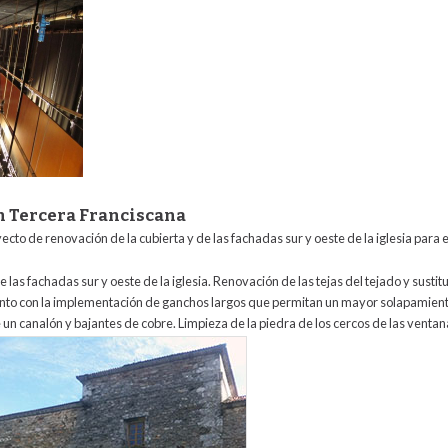
en Tercera Franciscana
ecto de renovación de la cubierta y de las fachadas sur y oeste de la iglesia para 
 las fachadas sur y oeste de la iglesia. Renovación de las tejas del tejado y susti
unto con la implementación de ganchos largos que permitan un mayor solapamient
e un canalón y bajantes de cobre. Limpieza de la piedra de los cercos de las ventan
en_tercera_franciscana.jpg