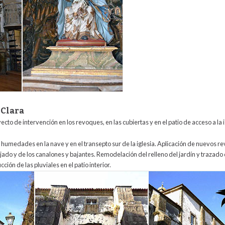
 Clara
ecto de intervención en los revoques, en las cubiertas y en el patio de acceso a la
e humedades en la nave y en el transepto sur de la iglesia. Aplicación de nuevos r
ejado y de los canalones y bajantes. Remodelación del relleno del jardín y trazad
ción de las pluviales en el patio interior.
a_clara.jpg