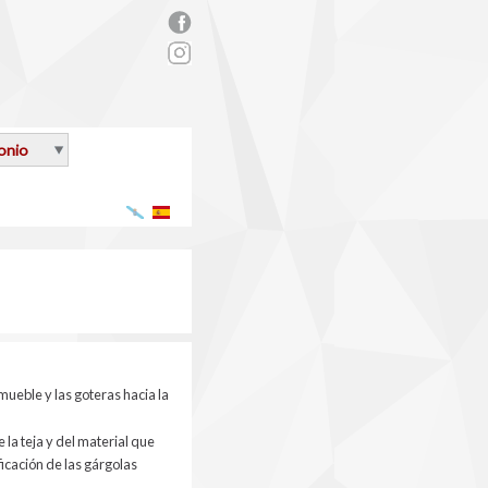
rs_facebook.png
onio
Galego
Español
mueble y las goteras hacia la
 la teja y del material que
ficación de las gárgolas