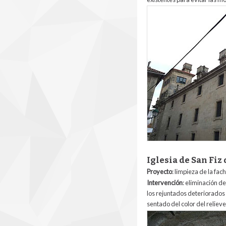
san_paio-h.jpg
Iglesia de San Fiz 
Proyecto
: limpieza de la fa
Intervención
: eliminación d
los rejuntados deteriorados 
sentado del color del relieve
san-fiz.jpg