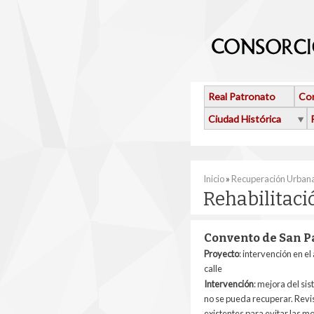
Pasar al contenido principal
Real Patronato
Con
Ciudad Histórica
Se encuentra usted 
Inicio
»
Recuperación Urban
Rehabilitac
Convento de San P
Proyecto
: intervención en e
calle
Intervención
: mejora del sis
no se pueda recuperar. Revisi
existentes para evitar las mo