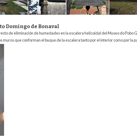
nto Domingo de Bonaval
yecto de e
liminación de humedades en la escalera helicoidal del Museo do Pobo 
s muros que conforman el buque de la escalera tanto por el interior como por la p
anto_domingo_de_bonaval.jpg