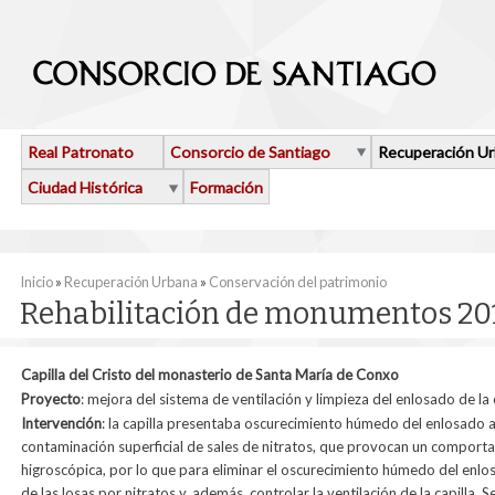
Pasar al contenido principal
Real Patronato
Consorcio de Santiago
Recuperación U
Ciudad Histórica
Formación
Se encuentra usted aquí
Inicio
»
Recuperación Urbana
»
Conservación del patrimonio
Rehabilitación de monumentos 20
Capilla del Cristo del monasterio de Santa María de Conxo
Proy
ecto
: mejora del sistema de ventilación y limpieza del enlosado
de la
Intervención
: la c
apilla presentaba oscurecimiento húmedo del enlosado a l
contaminación superficial de sales de nitratos, que provocan un comport
higroscópica, por lo que para eliminar el oscurecimiento húmedo del enl
de las losas por nitratos y, además, controlar la ventilación de la capilla. Se