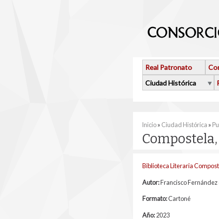
Pasar al contenido principal
Real Patronato
Con
Ciudad Histórica
Se encuentra usted 
Inicio
»
Ciudad Histórica
»
Pu
Compostela, 
Biblioteca Literaria Compos
Autor:
Francisco Fernández 
Formato:
Cartoné
Año:
2023