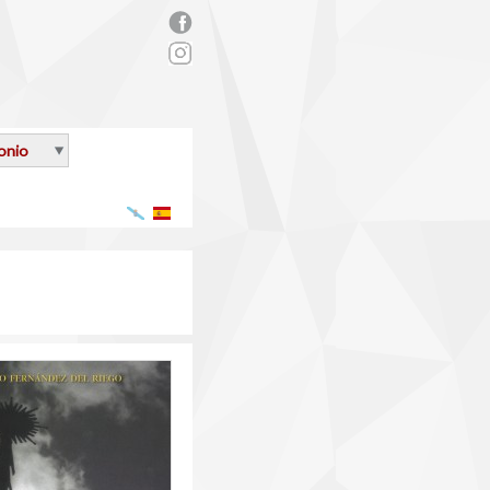
rs_facebook.png
onio
Galego
Español