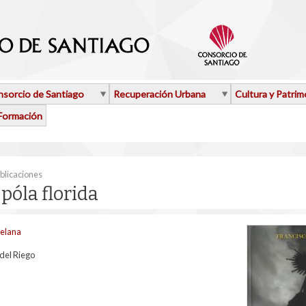
sorcio de Santiago
Recuperación Urbana
Cultura y Patrim
Formación
aquí
blicaciones
póla florida
telana
del Riego