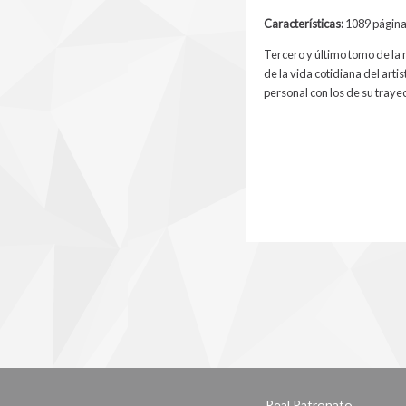
Características:
1089 páginas
Tercero y último tomo de la 
de la vida cotidiana del arti
personal con los de su trayec
Real Patronato