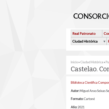
Pasar al contenido principal
Real Patronato
Con
Ciudad Histórica
Se encuentra usted 
Inicio
»
Ciudad Histórica
»
Pu
Castelao. Co
Biblioteca Cientifica Compo
Autor:
Miguel Anxo Seixas S
Formato:
Cartoné
Año:
2021