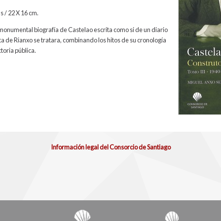
 / 22 X 16 cm.
monumental biografía de Castelao escrita como si de un diario
sta de Rianxo se tratara, combinando los hitos de su cronología
toria pública.
Información legal del Consorcio de Santiago