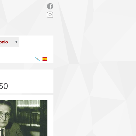
rs_facebook.png
onio
Galego
Español
950