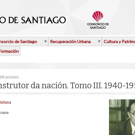
sorcio de Santiago
Recuperación Urbana
Cultura y Patrim
Formación
aquí
blicaciones
nstrutor da nación. Tomo III. 1940-1
stelana
eoane