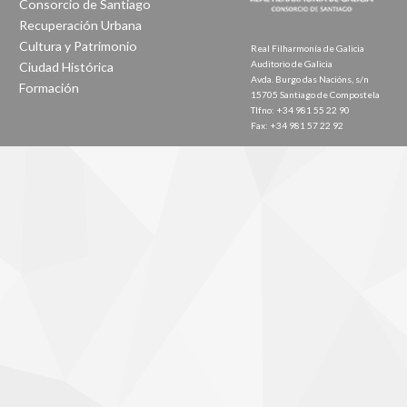
Consorcio de Santiago
Recuperación Urbana
Cultura y Patrimonio
Real Filharmonía de Galicia
Auditorio de Galicia
Ciudad Histórica
Avda. Burgo das Nacións, s/n
Formación
15705 Santiago de Compostela
Tlfno: +34 981 55 22 90
Fax: +34 981 57 22 92