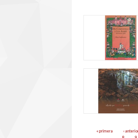
Páginas
« primera
‹ anterio
8
9