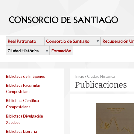
Pasar al contenido principal
Real Patronato
Consorcio de Santiago
Recuperación U
Ciudad Histórica
Formación
Se encuentra usted aquí
Biblioteca de Imágenes
Inicio
»
Ciudad Histórica
Publicaciones
Biblioteca Facsimilar
Compostelana
Biblioteca Cientifica
Compostelana
Biblioteca Divulgación
Xacobea
Biblioteca Literaria