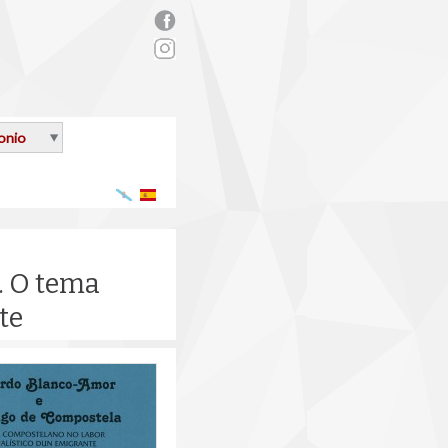
rs_facebook.png
onio
Galego
Español
. O tema
te