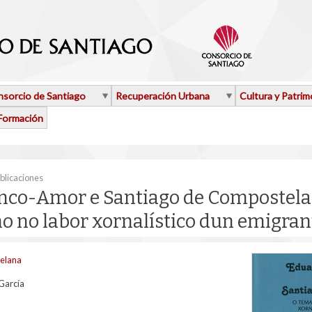
sorcio de Santiago
Recuperación Urbana
Cultura y Patrim
Formación
aquí
blicaciones
nco-Amor e Santiago de Compostela
 no labor xornalístico dun emigran
telana
García