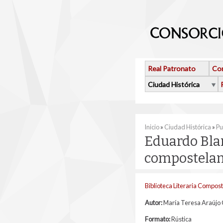
Pasar al contenido principal
Real Patronato
Con
Ciudad Histórica
Se encuentra usted 
Inicio
»
Ciudad Histórica
»
Pu
Eduardo Bla
compostelano
Biblioteca Literaria Compos
Autor:
María Teresa Araújo 
Formato:
Rústica