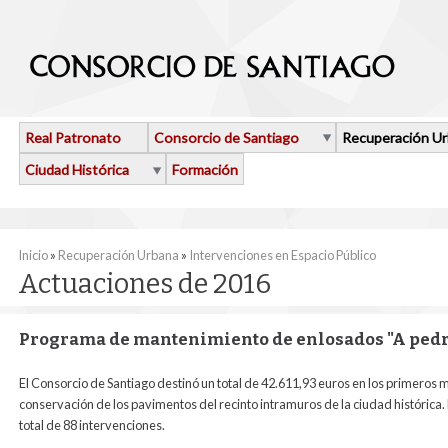
Pasar al contenido principal
Real Patronato
Consorcio de Santiago
Recuperación U
Ciudad Histórica
Formación
Se encuentra usted aquí
Inicio
»
Recuperación Urbana
»
Intervenciones en Espacio Público
Actuaciones de 2016
Programa de mantenimiento de enlosados "A pedr
El Consorcio de Santiago destinó un total de 42.611,93 euros en los primeros 
conservación de los pavimentos del recinto intramuros de la ciudad histórica. 
total de 88 intervenciones.