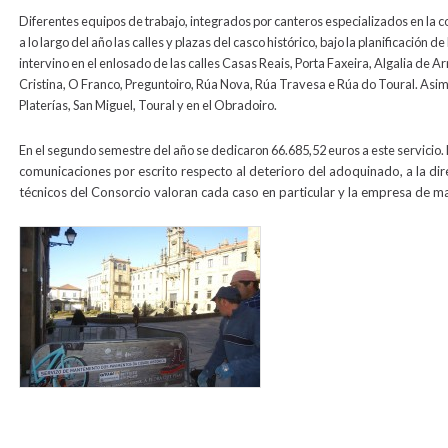
Diferentes equipos de trabajo, integrados por canteros especializados en la 
a lo largo del año las calles y plazas del casco histórico, bajo la planificación
intervino en el enlosado de las calles Casas Reais, Porta Faxeira, Algalia de A
Cristina, O Franco, Preguntoiro, Rúa Nova, Rúa Travesa e Rúa do Toural. Asim
Platerías, San Miguel, Toural y en el Obradoiro.
En el segundo semestre del año se dedicaron 66.685,52 euros a este servicio.
comunicaciones por escrito respecto al deterioro del adoquinado, a la di
técnicos del Consorcio valoran cada caso en particular y la empresa de m
lousados_2.jpg