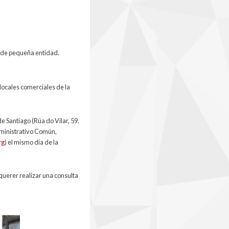
as de pequeña entidad.
s locales comerciales de la
e Santiago (Rúa do Vilar, 59.
dministrativo Común,
rg
) el mismo día de la
 querer realizar una consulta