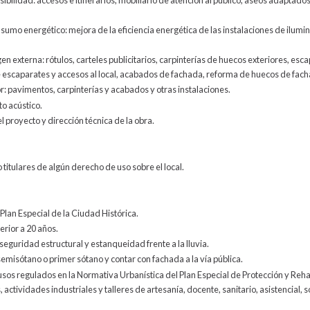
umo energético: mejora de la eficiencia energética de las instalaciones de ilumin
n externa: rótulos, carteles publicitarios, carpinterías de huecos exteriores, es
e escaparates y accesos al local, acabados de fachada, reforma de huecos de fach
r: pavimentos, carpinterías y acabados y otras instalaciones.
o acústico.
 proyecto y dirección técnica de la obra.
 titulares de algún derecho de uso sobre el local.
Plan Especial de la Ciudad Histórica.
erior a 20 años.
seguridad estructural y estanqueidad frente a la lluvia.
semisótano o primer sótano y contar con fachada a la vía pública.
usos regulados en la Normativa Urbanística del Plan Especial de Protección y Reha
, actividades industriales y talleres de artesanía, docente, sanitario, asistencial, 