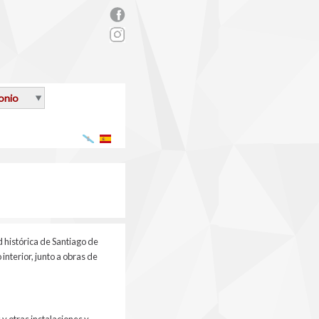
rs_facebook.png
onio
Galego
Español
d histórica de Santiago de
interior, junto a obras de
 y otras instalaciones y