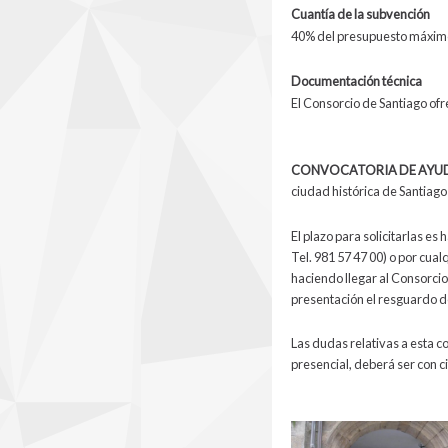
Cuantía de la subvención
40% del presupuesto máxim
Documentación técnica
El Consorcio de Santiago ofr
CONVOCATORIA DE AYUDA
ciudad histórica de Santiag
El plazo para solicitarlas es 
Tel. 981 57 47 00) o por cu
haciendo llegar al Consorcio 
presentación el resguardo de 
Las dudas relativas a esta c
presencial, deberá ser con ci