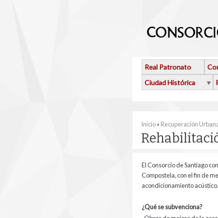
Pasar al contenido principal
Real Patronato
Con
Ciudad Histórica
Se encuentra usted 
Inicio
»
Recuperación Urban
Rehabilitaci
El Consorcio de Santiago con
Compostela, con el fin de me
acondicionamiento acústico
¿Qué se subvenciona?
-Obras de mejora de la accesi