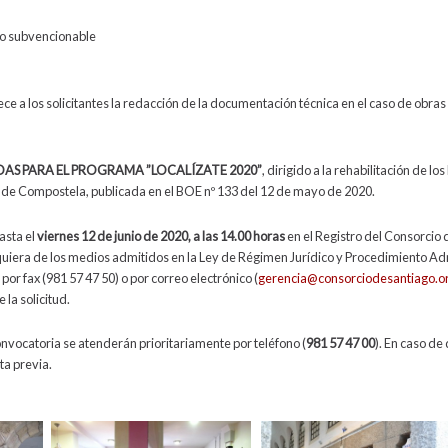
o subvencionable
ece a los solicitantes la redacción de la documentación técnica en el caso de obr
S PARA EL PROGRAMA ”LOCALÍZATE 2020”
, dirigido a la rehabilitación de lo
o de Compostela, publicada en el BOE nº 133 del 12 de mayo de 2020.
hasta el
viernes 12 de junio de 2020, a las 14.00 horas
en el Registro del Consorcio d
alquiera de los medios admitidos en la Ley de Régimen Jurídico y Procedimiento A
por fax (981 57 47 50) o por correo electrónico (
gerencia@consorciodesantiago.o
la solicitud.
onvocatoria se atenderán prioritariamente por teléfono (
981 57 47 00
). En caso de
ta previa.