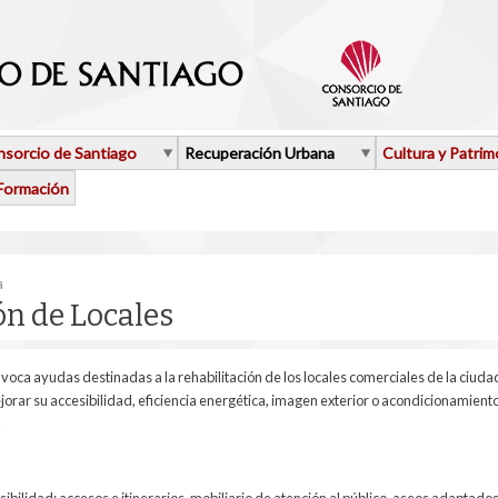
sorcio de Santiago
Recuperación Urbana
Cultura y Patrim
Formación
aquí
a
ón de Locales
voca ayudas destinadas a la rehabilitación de los locales comerciales de la ciuda
jorar su accesibilidad, eficiencia energética, imagen exterior o acondicionamiento 
.
bilidad: accesos e itinerarios, mobiliario de atención al público, aseos adaptados