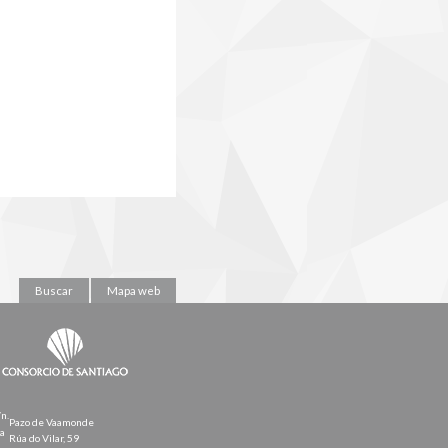
Buscar
Mapa web
/n.
Pazo de Vaamonde
la
Rúa do Vilar, 59