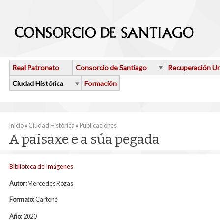
Pasar al contenido principal
Real Patronato
Consorcio de Santiago
Recuperación U
Ciudad Histórica
Formación
Se encuentra usted aquí
Inicio
»
Ciudad Histórica
»
Publicaciones
A paisaxe e a súa pegada
Biblioteca de Imágenes
Autor:
Mercedes Rozas
Formato:
Cartoné
Año:
2020