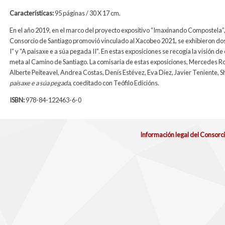
Características:
95 páginas / 30 X 17 cm.
En el año 2019, en el marco del proyecto expositivo “Imaxinando Compostela”,
Consorcio de Santiago promovió vinculado al Xacobeo 2021, se exhibieron dos
I” y “A paisaxe e a súa pegada II”. En estas exposiciones se recogía la visión 
meta al Camino de Santiago. La comisaria de estas exposiciones, Mercedes Roz
Alberte Peiteavel, Andrea Costas, Denís Estévez, Eva Díez, Javier Teniente, She
paisaxe e a súa pegada
, coeditado con Teófilo Edicións.
ISBN:
978-84-122463-6-0
Información legal del Consorc