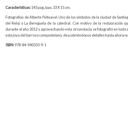
Características:
143 pag./pax. 33 X 15 cm.
Fotografías de Alberte Peiteavel. Uno de los símbolos de la ciudad de Santiag
del Reloj o La Bereguela de la catedral. Con motivo de la restauración qu
durante el año 2012 y aprovechando esta circunstacia se fotografió en todo 
esta joya del barroco compostelano, descubriéndonos detalles hasta ahora nu
ISBN:
978-84-940333-9-1