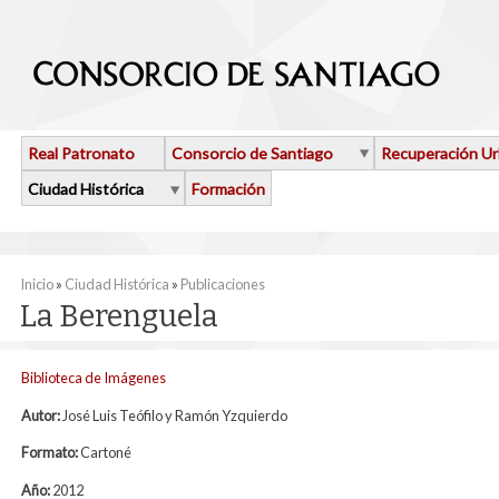
Pasar al contenido principal
Real Patronato
Consorcio de Santiago
Recuperación U
Ciudad Histórica
Formación
Se encuentra usted aquí
Inicio
»
Ciudad Histórica
»
Publicaciones
La Berenguela
Biblioteca de Imágenes
Autor:
José Luis Teófilo y Ramón Yzquierdo
Formato:
Cartoné
Año:
2012