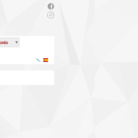
rs_facebook.png
onio
Galego
Español