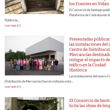
los Fuentes en Vidán
El Consorcio de Santiago publi
Plataforma de Contratación de
Público la...
Leer más [+]
Presentadas públic
las instalaciones del
Centro de Distribuci
Mercancías destinad
mitigar el impacto de
tráfico en la Ciudad
Histórica
Las instalaciones del nuevo C
Distribución de Mercancías fueron visitadas esta...
Leer más [+]
El Consorcio de Sant
licita las obras de lim