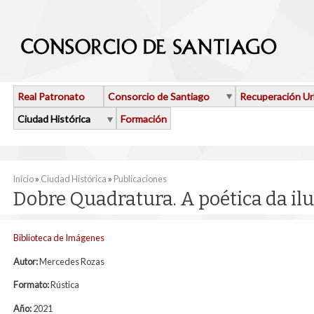
Pasar al contenido principal
Real Patronato
Consorcio de Santiago
Recuperación U
Ciudad Histórica
Formación
Se encuentra usted aquí
Inicio
»
Ciudad Histórica
»
Publicaciones
Dobre Quadratura. A poética da il
Biblioteca de Imágenes
Autor:
Mercedes Rozas
Formato:
Rústica
Año:
2021