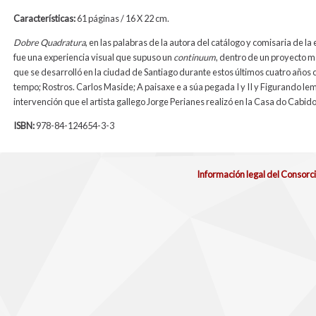
Características:
61 páginas / 16 X 22 cm.
Dobre Quadratura
, en las palabras de la autora del catálogo y comisaria de la 
fue una experiencia visual que supuso un
continuum
, dentro de un proyecto 
que se desarrolló en la ciudad de Santiago durante estos últimos cuatro año
tempo; Rostros. Carlos Maside; A paisaxe e a súa pegada I y II y Figurando le
intervención que el artista gallego Jorge Perianes realizó en la Casa do Cabido
ISBN:
978-84-124654-3-3
Información legal del Consorc